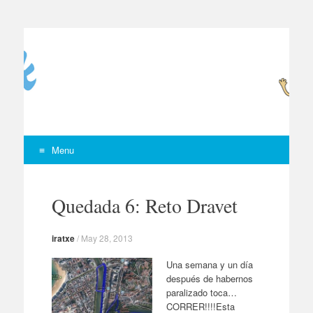
BERRITXUAK
BERRITXUAK
Menu
Skip to content
Quedada 6: Reto Dravet
iratxe
/
May 28, 2013
Una semana y un día
después de habernos
paralizado toca…
CORRER!!!!Esta