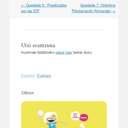
←
Quedada 5: “Paralizados
Quedada 7: Orienting
Post navigation
por las ER”
Pikotamendi (Artxanda)
→
Utzi erantzuna
Iruzkinak bidaltzeko
saioa hasi
behar duzu.
Español
Euskara
24hxer