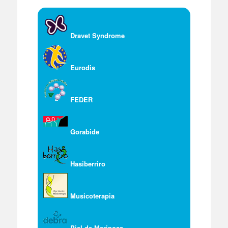
Dravet Syndrome
Eurodis
FEDER
Gorabide
Hasiberriro
Musicoterapia
Piel de Mariposa